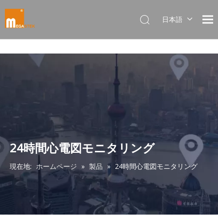
日本語
Dansk
norsk språk
한국어
Italiano
Deutsch
Português
Español
Pусский
Français
24時間心電図モニタリング
简体中文
現在地:
ホームページ
»
製品
»
24時間心電図モニタリング
English