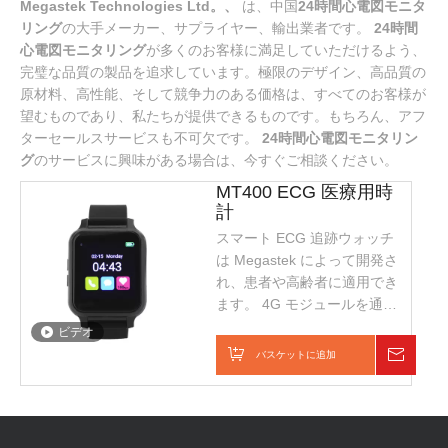
Megastek Technologies Ltd。、
は、中国
24時間心電図モニタ
リング
の大手メーカー、サプライヤー、輸出業者です。
24時間
心電図モニタリング
が多くのお客様に満足していただけるよう、
完璧な品質の製品を追求しています。極限のデザイン、高品質の
原材料、高性能、そして競争力のある価格は、すべてのお客様が
望むものであり、私たちが提供できるものです。もちろん、アフ
ターセールスサービスも不可欠です。
24時間心電図モニタリン
グ
のサービスに興味がある場合は、今すぐご相談ください。
MT400 ECG 医療用時
計
スマート ECG 追跡ウォッチ
は Megastek によって開発さ
れ、患者や高齢者に適用でき
ます。 4G モジュールを通じ
て、GPS 測位、ECG、心拍
ビデオ
数のデータをリアルタイムで
バスケットに追加
問い合
サーバーに送信できます。 2
通りの通話、GPS位置情報、
SOS、歩数計、転倒警報機能
が付いています。カラータッ