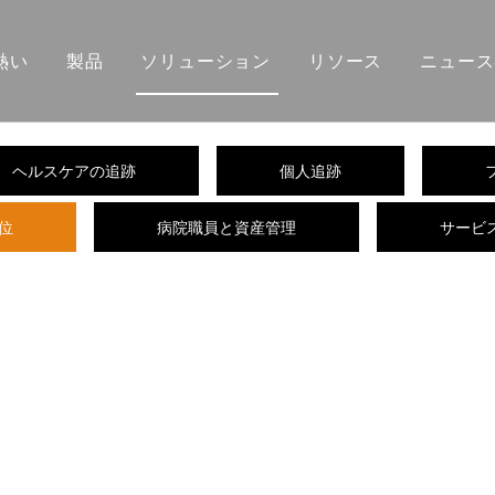
熱い
製品
ソリューション
リソース
ニュース
ヘルスケアの追跡
個人追跡
位
病院職員と資産管理
サービ