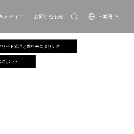
&メディア
お問い合わせ
日本語
Dansk
norsk språk
한국어
フリート管理と燃料モニタリング
Italiano
Deutsch
スロボット
Português
Español
Pусский
Français
简体中文
English