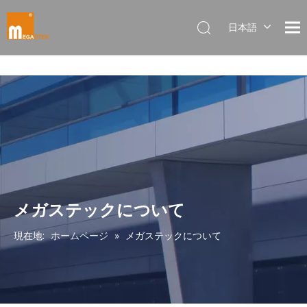
日本語
Dansk
norsk språk
한국어
Italiano
Deutsch
Português
Español
Pусский
Français
メガステックについて
简体中文
現在地:
ホームページ
»
メガステックについて
English