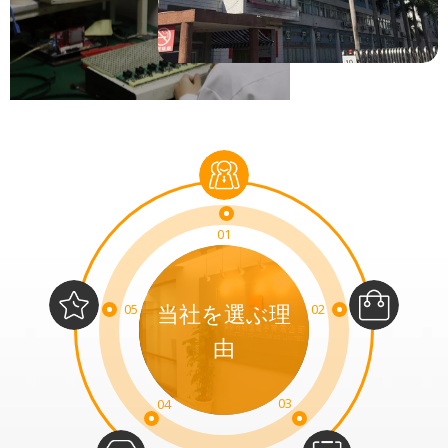
01
当社を選ぶ理
05
02
由
03
04