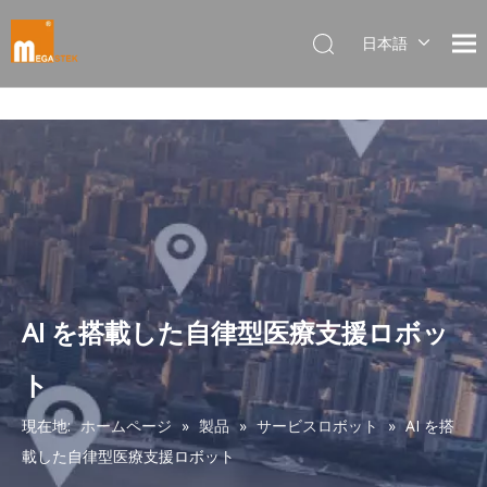
日本語
Dansk
norsk språk
한국어
Italiano
Deutsch
Português
Español
Pусский
Français
AI を搭載した自律型医療支援ロボッ
简体中文
ト
English
現在地:
ホームページ
»
製品
»
サービスロボット
»
AI を搭
載した自律型医療支援ロボット