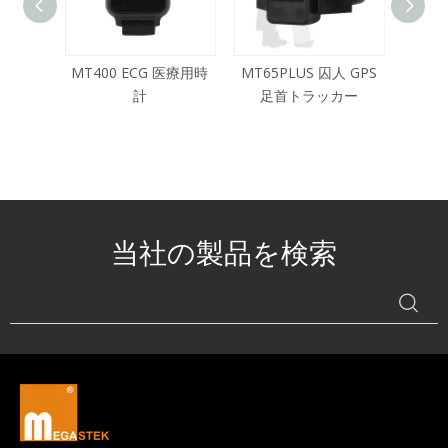
医療用時
MT65PLUS 囚人 GPS
MT200X プリズナー ト
MT8
足首トラッカー
ラッキング アンクル
ケア
当社の製品を検索